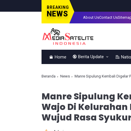
BREAKING
NEWS
About Us
Contact Us
Sitema
Berita Update
Home
Natio
Beranda
News
Manre Sipulung Kembali Digelar 
Manre Sipulung Ke
Wajo Di Kelurahan
Wujud Rasa Syukur