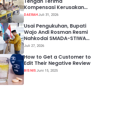
Tengah Terima
Kompensasi Kerusakan
Tanam Tumbuh
DAERAH
Juli 31, 2026
Usai Pengukuhan, Bupati
Wajo Andi Rosman Resmi
Nahkodai SMADA-STIWA
periode 2026-2029.
Juli 27, 2026
How to Get a Customer to
Edit Their Negative Review
BISNIS
Juni 15, 2025