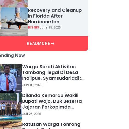
Recovery and Cleanup
in Florida After
Hurricane Ian
BISNIS
June 15, 2025
READMORE
ending Now
Warga Soroti Aktivitas
Tambang Ilegal Di Desa
Inalipue, Syamsudariadi :
Kami Akan Panggil
Juni 09, 2026
Pelakunya.
Dilanda Kemarau Wakili
Bupati Wajo, DBR Beserta
Jajaran Forkopimda
Lakukan Sholat istisqa.
Juli 28, 2026
Ratusan Warga Tonrong