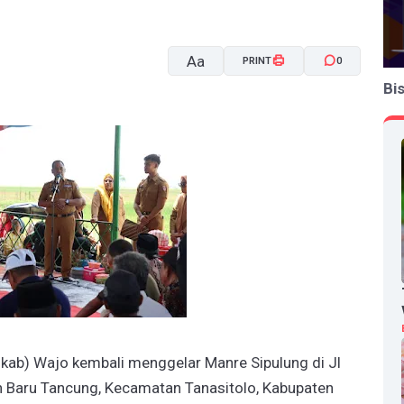
Aa
PRINT
0
Bi
A-
A+
ab) Wajo kembali menggelar Manre Sipulung di Jl
 Baru Tancung, Kecamatan Tanasitolo, Kabupaten