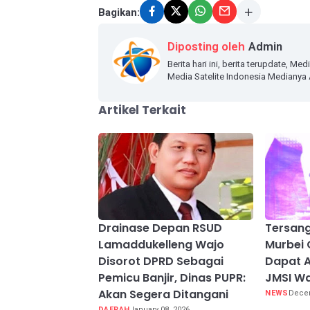
Bagikan:
Diposting oleh
Admin
Berita hari ini, berita terupdate, Me
Media Satelite Indonesia Mediany
Artikel Terkait
Drainase Depan RSUD
Tersang
Lamaddukelleng Wajo
Murbei 
Disorot DPRD Sebagai
Dapat A
Pemicu Banjir, Dinas PUPR:
JMSI Wa
Akan Segera Ditangani
NEWS
Decem
DAERAH
January 08, 2026