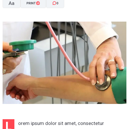
Aa
PRINT
0
A-
A+
L
orem ipsum dolor sit amet, consectetur