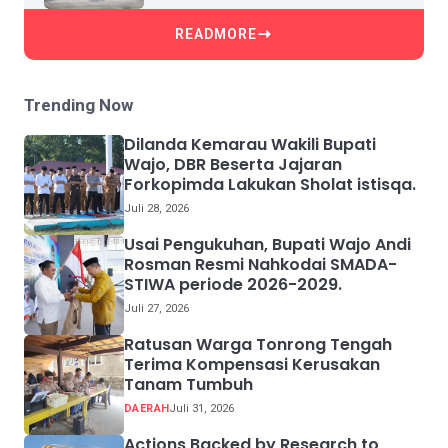
READMORE
Trending Now
Dilanda Kemarau Wakili Bupati
Wajo, DBR Beserta Jajaran
Forkopimda Lakukan Sholat istisqa.
Juli 28, 2026
Usai Pengukuhan, Bupati Wajo Andi
Rosman Resmi Nahkodai SMADA-
STIWA periode 2026-2029.
Juli 27, 2026
Ratusan Warga Tonrong Tengah
Terima Kompensasi Kerusakan
Tanam Tumbuh
DAERAH
Juli 31, 2026
Actions Backed by Research to