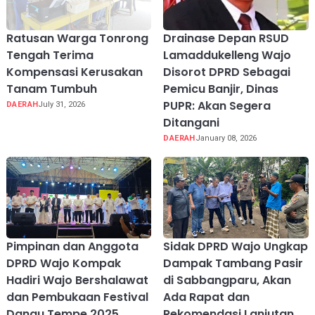
Ratusan Warga Tonrong
Drainase Depan RSUD
Tengah Terima
Lamaddukelleng Wajo
Kompensasi Kerusakan
Disorot DPRD Sebagai
Tanam Tumbuh
Pemicu Banjir, Dinas
PUPR: Akan Segera
DAERAH
July 31, 2026
Ditangani
DAERAH
January 08, 2026
Pimpinan dan Anggota
Sidak DPRD Wajo Ungkap
DPRD Wajo Kompak
Dampak Tambang Pasir
Hadiri Wajo Bershalawat
di Sabbangparu, Akan
dan Pembukaan Festival
Ada Rapat dan
Danau Tempe 2025
Rekomendasi Lanjutan