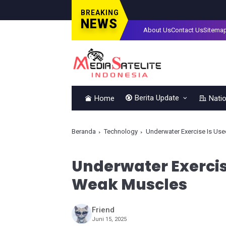
BREAKING
NEWS
About Us
Contact Us
Sitema
Berita Update
Home
Natio
Beranda
Technology
Underwater Exercise Is Us
Underwater Exercis
Weak Muscles
Friend
Juni 15, 2025