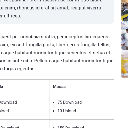
e enim, rhoncus id erat sit amet, feugiat viverra
 ultrices.
orquent per conubaia nostra, per inceptos himenaeos.
m, ex sed fringilla porta, libero eros fringilla tellus,
entesque habitant morbi tristique senectus et netus et
s in ante nibh. Pellentesque habitant morbi tristique
c turpis egestas.
da
Massa
Download
75 Download
pload
10 Upload
 Download
150 Download