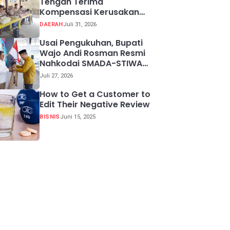
Tengah Terima
Kompensasi Kerusakan
Tanam Tumbuh
DAERAH
Juli 31, 2026
Usai Pengukuhan, Bupati
Wajo Andi Rosman Resmi
Nahkodai SMADA-STIWA
periode 2026-2029.
Juli 27, 2026
How to Get a Customer to
Edit Their Negative Review
BISNIS
Juni 15, 2025