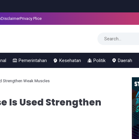
p
Disclaimer
Privacy Plice
nal
Pemerintahan
Kesehatan
Politik
Daerah
ed Strengthen Weak Muscles
e Is Used Strengthen