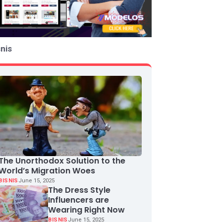
snis
The Unorthodox Solution to the
World’s Migration Woes
BISNIS
June 15, 2025
The Dress Style
Influencers are
Wearing Right Now
BISNIS
June 15, 2025