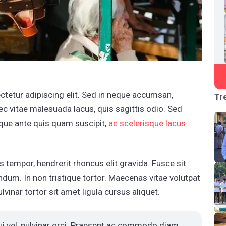
tetur adipiscing elit. Sed in neque accumsan,
Tr
ec vitae malesuada lacus, quis sagittis odio. Sed
ique ante quis quam suscipit,
ac scelerisque lacus
s tempor, hendrerit rhoncus elit gravida. Fusce sit
ndum. In non tristique tortor. Maecenas vitae volutpat
vinar tortor sit amet ligula cursus aliquet.
ui vel, pulvinar orci. Praesent ac commodo diam.