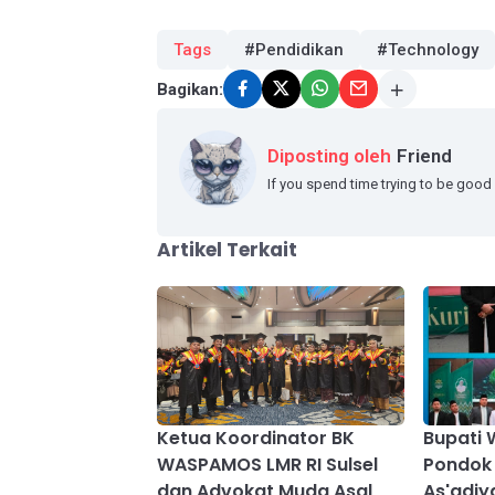
Tags
#Pendidikan
#Technology
Bagikan:
Diposting oleh
Friend
If you spend time trying to be good 
Artikel Terkait
Ketua Koordinator BK
Bupati 
WASPAMOS LMR RI Sulsel
Pondok
dan Advokat Muda Asal
As'adiy