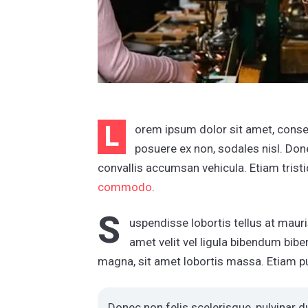
L
orem ipsum dolor sit amet, consec
posuere ex non, sodales nisl. Don
convallis accumsan vehicula. Etiam trist
commodo
.
S
uspendisse lobortis tellus at mauri
amet velit vel ligula bibendum bibe
magna, sit amet lobortis massa. Etiam pul
Donec non felis scelerisque, pulvinar d