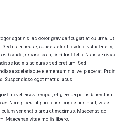
teger eget nisl ac dolor gravida feugiat at eu urna. Ut
t. Sed nulla neque, consectetur tincidunt vulputate in,
s blandit, ornare leo a, tincidunt felis. Nunc ac risus
ndisse lacinia ac purus sed pretium. Sed
isse scelerisque elementum nisi vel placerat. Proin
re. Suspendisse eget mattis lacus.
at mi vel lacus tempor, et gravida purus bibendum.
is ex. Nam placerat purus non augue tincidunt, vitae
stibulum venenatis arcu at maximus. Maecenas ac
m. Maecenas vitae mollis libero.