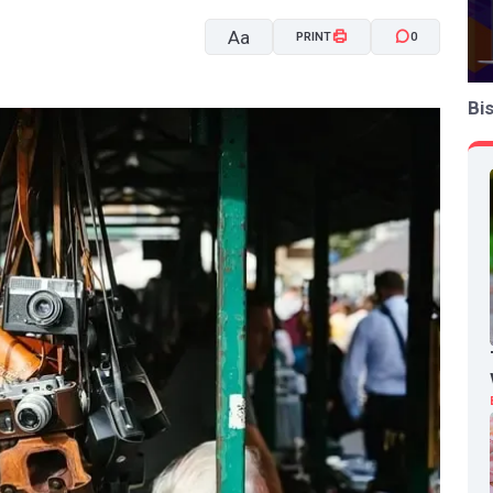
Aa
PRINT
0
Bi
A-
A+