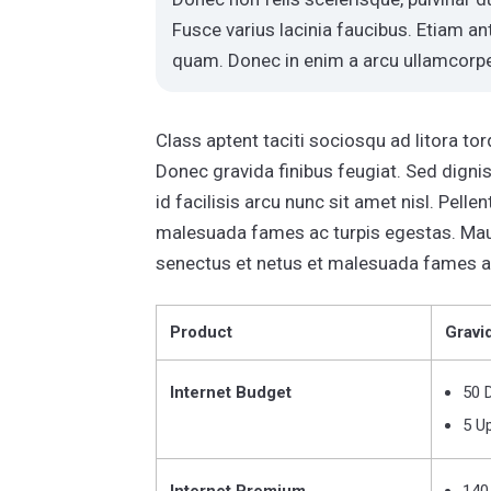
Fusce varius lacinia faucibus. Etiam ant
quam. Donec in enim a arcu ullamcorper
Class aptent taciti sociosqu ad litora t
Donec gravida finibus feugiat. Sed dignissi
id facilisis arcu nunc sit amet nisl. Pell
malesuada fames ac turpis egestas. Mauri
senectus et netus et malesuada fames a
Product
Gravi
Internet Budget
50 
5 U
Internet Premium
140