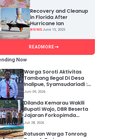
Recovery and Cleanup
in Florida After
Hurricane Ian
BISNIS
June 15, 2025
READMORE
ending Now
Warga Soroti Aktivitas
Tambang Ilegal Di Desa
Inalipue, Syamsudariadi :
Kami Akan Panggil
Juni 09, 2026
Pelakunya.
Dilanda Kemarau Wakili
Bupati Wajo, DBR Beserta
Jajaran Forkopimda
Lakukan Sholat istisqa.
Juli 28, 2026
Ratusan Warga Tonrong